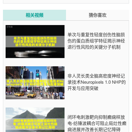
研究项目资助。
相关视频
猜你喜欢
单次与重复性轻度创伤性脑损
伤的蛋白质组学特征揭示神经
退行性风险的关键分子机制
非人灵长类全脑高密度神经记
录技术Neuropixels 1.0 NHP的
开发与应用突破
闭环电刺激靶向抑制癫痫样放
电-纺锤波耦合可阻止局灶性癫
痫进展并改善长期记忆障碍