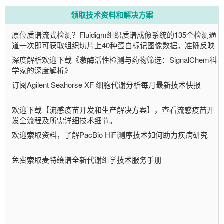
来自马洛卡巴利阿里地区的巴利阿里群岛老龄化研究（20-
领取技术资料和解决方案
85岁）和来自佐治亚州亚特兰大的预测医学研究队列（20-
原位质谱流式检测？Fluidigm组织质谱成像系统的135个检测通
68岁），
以及小鼠纵向衰老研究的横截面手臂。
道一次即可获取组织切片上40种蛋白标记图像数据，准确反映
NIA转化老年学分支的研究合著者和博士后Maria Emilia
蛋白/细胞在组织空间中的表型和相互关系！更详细资料领取
深度解析欢迎下载《激酶活性检测与药物筛选：SignalChem科
Fernandez博士补充道：“我们使用了正常条件下整个生命
学家的深度解析》
周期的纵向跨物种数据，旨在阐明牛磺酸水平如何随着年
订阅Agilent Seahorse XF 细胞代谢分析每月最新技术快报
龄变化，作为衰老研究的一个关键进展。”
研究人员还发现，牛磺酸与肌肉力量或体重之间的关系不
欢迎下载【流感疫苗开发和生产解决方案】，查看流感疫苗开
一致。
例如，对粗大运动功能的分析强调了仅将循环中的
发全流程及所需详细技术细节。
牛磺酸变化视为生物老化迹象的局限性，因为相对较低的
欢迎索取资料，了解PacBio HiFi测序技术如何助力疾病研究
运动功能表现可能与高或低浓度牛磺酸有关，而在其他情
况下，
这些变量之间没有任何关系。
免费索取麦特绘谱全新代谢组学技术服务手册
NIA医学博士、博士研究合著者兼科学主任Luigi Ferrucci强
调说：“确定可靠的生物标记物来预测衰老和功能衰退的开
始和进展将是一项重大突破，使我们能够采取更有效、个
性化的策略来维护老年人的健康和独立性”。
这项研究由美国国立卫生研究院国家老龄化研究所的内部