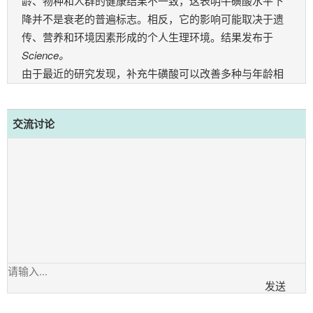
龄、物种和人群的健康结果不一致，这表明牛磺酸水平下
降并不是衰老的普遍标志。
相反，它的影响可能取决于遗
传、营养和环境因素形成的个人生理环境。
结果发布于
Science。
由于最近的研究发现，补充牛磺酸可以改善多种与年龄相
关的特征，并延长模型生物的寿命，牛磺酸最近作为膳食
补充剂受到欢迎
。
交流讨论
然而，没有确凿的临床数据表明其补充有益于人类。
研究
合著者，NIH国家老龄研究所（NIA）转化老年学分会主任
Rafael de Cabo博士说：“最近一篇关于牛磺酸的研究文章
让我们评估了这种分子的潜力
生物标志物
多个物种的老
化。
"
研究人员测量了从巴尔的摩老龄化纵向研究参与者（年龄
26-100岁）、恒河猴（年龄3-32岁）和小鼠（年龄9-27个
月）纵向采集的血液中的牛磺酸浓度。
所有组的牛磺酸浓
度均随年龄增长而增加，但雄性小鼠的牛磺酸保持不变。
发送
在对地理位置不同的人群进行的两项横断面研究中，观察
到了与年龄相关的牛磺酸浓度的类似变化，这两项研究是